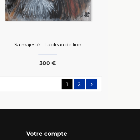
Sa majesté - Tableau de lion
300 €
1
2

Votre compte