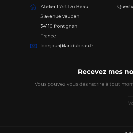
Atelier L'Art Du Beau
Questi
5 avenue vauban
34110 frontignan
France
bonjour@lartdubeau.fr
Recevez mes no
Vous pouvez vous désinscrire à tout momen
x
LA REBELLE - Portrait
noir et blanc
Price
478 €